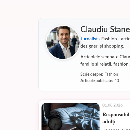
Claudiu Stan
Jurnalist ·
Fashion - artic
designeri și shopping.
Articolele semnate Clau
familie și relații, fashion.
Scrie despre:
Fashion
Articole publicate:
40
01.08.2026
Responsabili
adulți