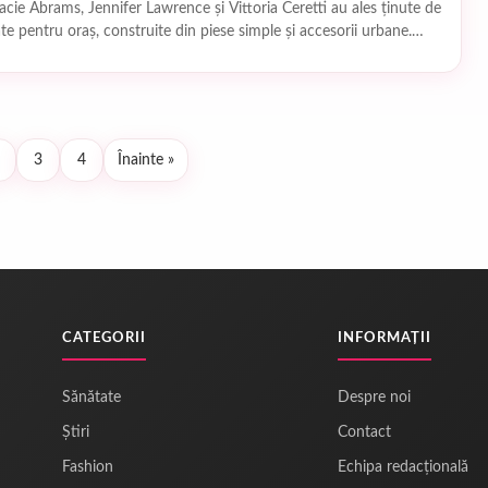
racie Abrams, Jennifer Lawrence și Vittoria Ceretti au ales ținute de
te pentru oraș, construite din piese simple și accesorii urbane.
3
4
Înainte »
Paginație
articole
CATEGORII
INFORMAȚII
Sănătate
Despre noi
Știri
Contact
Fashion
Echipa redacțională