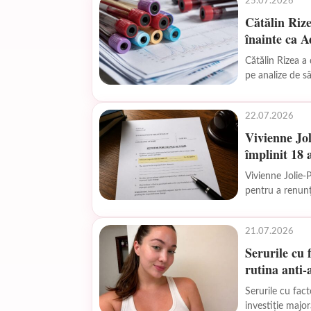
25.07.2026
Cătălin Rize
înainte ca 
Cătălin Rizea a
pe analize de s
22.07.2026
Vivienne Jol
împlinit 18 
Vivienne Jolie-P
pentru a renunț
21.07.2026
Serurile cu 
rutina anti-
Serurile cu fac
investiție majoră