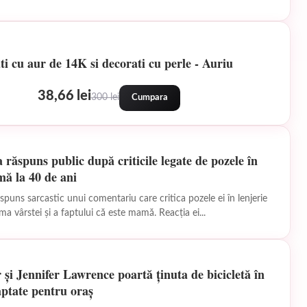
ti cu aur de 14K si decorati cu perle - Auriu
38,66 lei
300 lei
Cumpara
răspuns public după criticile legate de pozele în
imă la 40 de ani
puns sarcastic unui comentariu care critica pozele ei în lenjerie
ma vârstei și a faptului că este mamă. Reacția ei...
 și Jennifer Lawrence poartă ținuta de bicicletă în
aptate pentru oraș