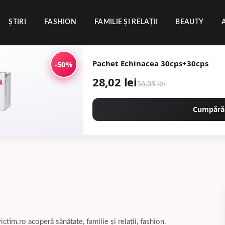
ȘTIRI
FASHION
FAMILIE ȘI RELAȚII
BEAUTY
Pachet Echinacea 30cps+30cps
-50%
28,02 lei
56,03 lei
Cumpără
tim.ro acoperă sănătate, familie și relații, fashion.