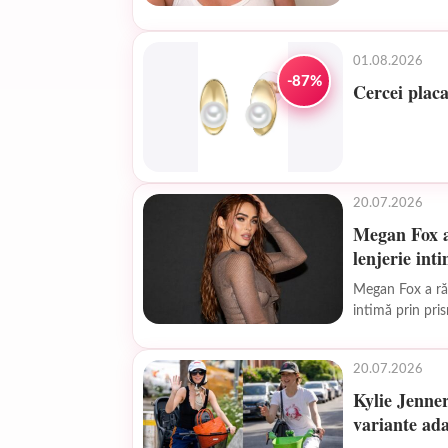
Categoria...
01.08.2026
-87%
Cercei placa
20.07.2026
Megan Fox a 
lenjerie int
Megan Fox a răs
intimă prin pris
20.07.2026
Kylie Jenner
variante ad