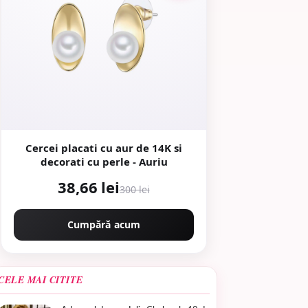
Cercei placati cu aur de 14K si
decorati cu perle - Auriu
38,66 lei
300 lei
Cumpără acum
CELE MAI CITITE