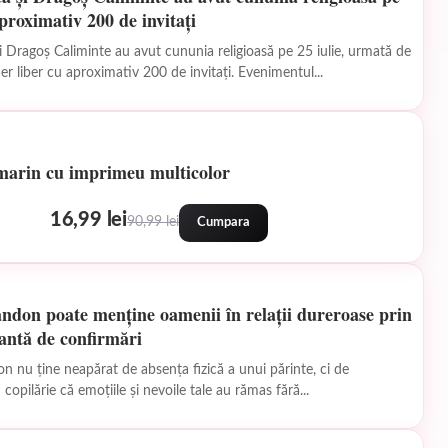
aproximativ 200 de invitați
i Dragoș Caliminte au avut cununia religioasă pe 25 iulie, urmată de
er liber cu aproximativ 200 de invitați. Evenimentul...
marin cu imprimeu multicolor
16,99 lei
90,99 lei
Cumpara
ndon poate menține oamenii în relații dureroase prin
antă de confirmări
 nu ține neapărat de absența fizică a unui părinte, ci de
copilărie că emoțiile și nevoile tale au rămas fără...