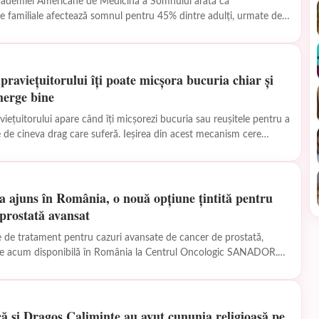
cademiei Americane de Medicină a Somnului arată că
ile familiale afectează somnul pentru 45% dintre adulți, urmate de
 muncă...
praviețuitorului îți poate micșora bucuria chiar și
merge bine
viețuitorului apare când îți micșorezi bucuria sau reușitele pentru a
 de cineva drag care suferă. Ieșirea din acest mecanism cere
a ajuns în România, o nouă opțiune țintită pentru
prostată avansat
 de tratament pentru cazuri avansate de cancer de prostată,
ste acum disponibilă în România la Centrul Oncologic SANADOR.
nă diagnosticul...
ă și Dragoș Caliminte au avut cununia religioasă pe