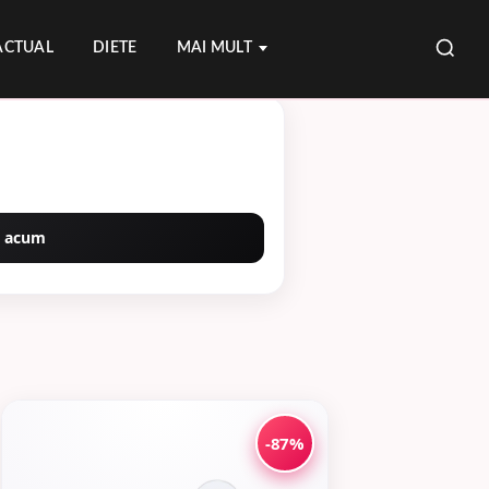
ACTUAL
DIETE
MAI MULT
 acum
-87%