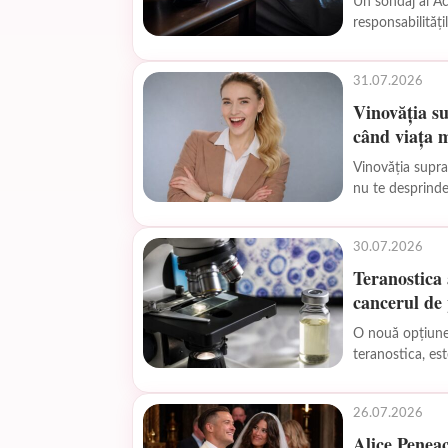
Un sondaj al A
responsabilităț
stresul legat de
31.07.2026
Vinovăția su
când viața 
Vinovăția supra
nu te desprinde
diferențiere...
30.07.2026
Teranostica 
cancerul de 
O nouă opțiune
teranostica, e
Procedura combi
26.07.2026
Alice Peneac