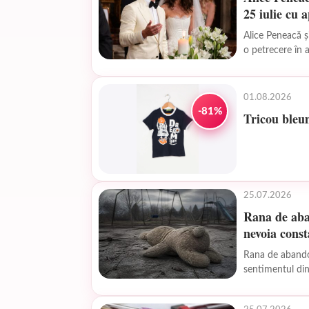
25 iulie cu 
Alice Peneacă ș
o petrecere în a
01.08.2026
-81%
Tricou bleu
25.07.2026
Rana de aba
nevoia const
Rana de abandon
sentimentul din 