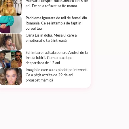
Adevarul despre Julia Chelaru la 48 de
ani. De ce a refuzat sa fie mama
Problema ignorata de mii de femei din
Romania. Ce se intampla de fapt in
corpul tau
Oana Lis în doliu. Mesajul care a
emoționat o țară întreagă
Schimbare radicala pentru Andrei de la
Insula Iubirii. Cum arata dupa
despartirea de 12 ani
Imaginile care au explodat pe internet.
Ce a pățit actrița de 29 de ani
proaspăt mămică