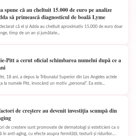
a spune că au cheltuit 15.000 de euro pe analize
Adda să primească diagnosticul de boală Lyme
 declarat că el și Adda au cheltuit aproximativ 15.000 de euro doar
ânge, timp de un an și jumătate...
ie-Pitt a cerut oficial schimbarea numelui după ce a
ani
itt, 18 ani, a depus la Tribunalul Superior din Los Angeles actele
a la numele Pitt, invocând un motiv „personal”. Ea este...
factori de creștere au devenit investiția scumpă din
aging
tori de creștere sunt promovate de dermatologi și esteticieni ca o
 în anti-aging, cu efecte asupra fermității, texturii și ridurilor.