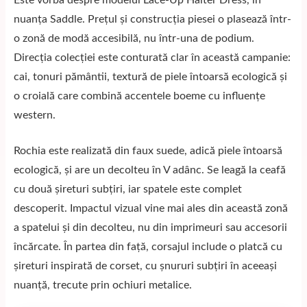
nuanța Saddle. Prețul și construcția piesei o plasează într-
o zonă de modă accesibilă, nu într-una de podium.
Direcția colecției este conturată clar în această campanie:
cai, tonuri pământii, textură de piele întoarsă ecologică și
o croială care combină accentele boeme cu influențe
western.
Rochia este realizată din faux suede, adică piele întoarsă
ecologică, și are un decolteu în V adânc. Se leagă la ceafă
cu două șireturi subțiri, iar spatele este complet
descoperit. Impactul vizual vine mai ales din această zonă
a spatelui și din decolteu, nu din imprimeuri sau accesorii
încărcate. În partea din față, corsajul include o platcă cu
șireturi inspirată de corset, cu șnururi subțiri în aceeași
nuanță, trecute prin ochiuri metalice.