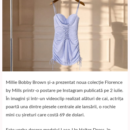
Millie Bobby Brown și-a prezentat noua colecție Florence
by Mills printr-o postare pe Instagram publicată pe 2 iulie.
În imagini și într-un videoclip realizat alături de cai, actrița
poartă una dintre piesele centrale ale lansării, o rochie
mini cu șireturi care costă 69 de dolari.
Este vorba despre modelul Lace-Up Halter Dress, în