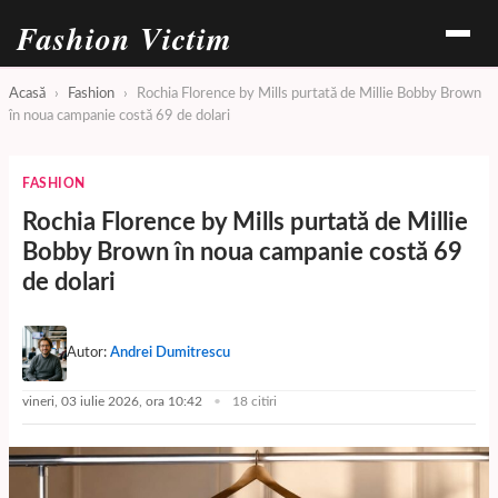
Fashion Victim
Acasă
›
Fashion
›
Rochia Florence by Mills purtată de Millie Bobby Brown
în noua campanie costă 69 de dolari
FASHION
Rochia Florence by Mills purtată de Millie
Bobby Brown în noua campanie costă 69
de dolari
Autor:
Andrei Dumitrescu
vineri, 03 iulie 2026, ora 10:42
18 citiri