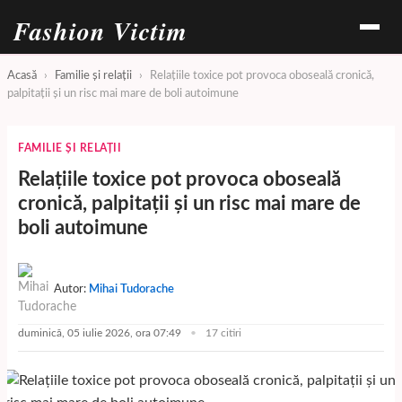
Fashion Victim
Acasă
›
Familie și relații
›
Relațiile toxice pot provoca oboseală cronică,
palpitații și un risc mai mare de boli autoimune
FAMILIE ȘI RELAȚII
Relațiile toxice pot provoca oboseală
cronică, palpitații și un risc mai mare de
boli autoimune
Autor:
Mihai Tudorache
duminică, 05 iulie 2026, ora 07:49
17 citiri