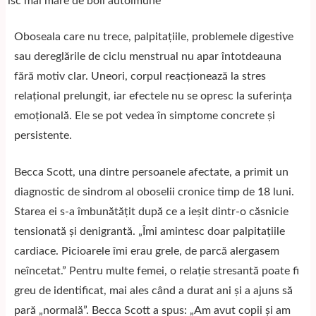
Oboseala care nu trece, palpitațiile, problemele digestive
sau dereglările de ciclu menstrual nu apar întotdeauna
fără motiv clar. Uneori, corpul reacționează la stres
relațional prelungit, iar efectele nu se opresc la suferința
emoțională. Ele se pot vedea în simptome concrete și
persistente.
Becca Scott, una dintre persoanele afectate, a primit un
diagnostic de sindrom al oboselii cronice timp de 18 luni.
Starea ei s-a îmbunătățit după ce a ieșit dintr-o căsnicie
tensionată și denigrantă. „Îmi amintesc doar palpitațiile
cardiace. Picioarele îmi erau grele, de parcă alergasem
neîncetat.” Pentru multe femei, o relație stresantă poate fi
greu de identificat, mai ales când a durat ani și a ajuns să
pară „normală”. Becca Scott a spus: „Am avut copii și am