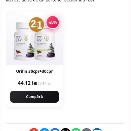
au fost ucise de un partener actual sau fost.
-20%
Urifin 30cpr+30cpr
44,12 lei
55,14 lei
Cumpără