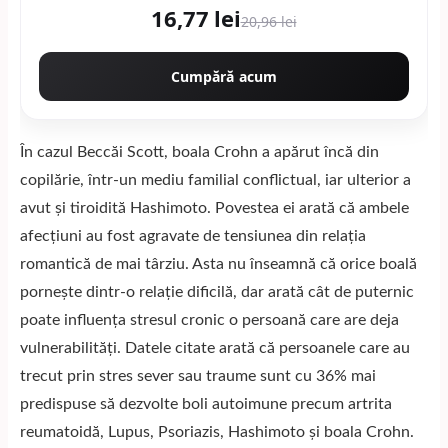
16,77 lei
20,96 lei
Cumpără acum
În cazul Beccăi Scott, boala Crohn a apărut încă din
copilărie, într-un mediu familial conflictual, iar ulterior a
avut și tiroidită Hashimoto. Povestea ei arată că ambele
afecțiuni au fost agravate de tensiunea din relația
romantică de mai târziu. Asta nu înseamnă că orice boală
pornește dintr-o relație dificilă, dar arată cât de puternic
poate influența stresul cronic o persoană care are deja
vulnerabilități. Datele citate arată că persoanele care au
trecut prin stres sever sau traume sunt cu 36% mai
predispuse să dezvolte boli autoimune precum artrita
reumatoidă, Lupus, Psoriazis, Hashimoto și boala Crohn.