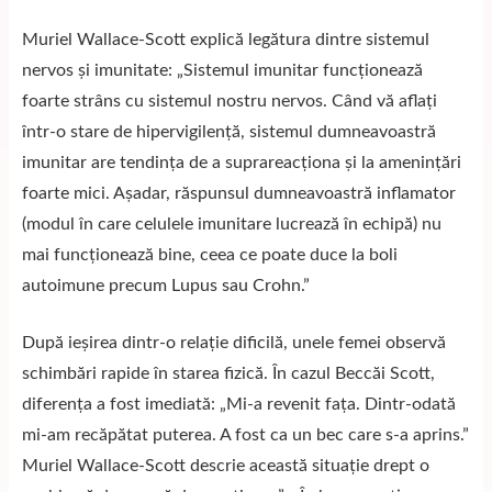
Muriel Wallace-Scott explică legătura dintre sistemul
nervos și imunitate: „Sistemul imunitar funcționează
foarte strâns cu sistemul nostru nervos. Când vă aflați
într-o stare de hipervigilență, sistemul dumneavoastră
imunitar are tendința de a suprareacționa și la amenințări
foarte mici. Așadar, răspunsul dumneavoastră inflamator
(modul în care celulele imunitare lucrează în echipă) nu
mai funcționează bine, ceea ce poate duce la boli
autoimune precum Lupus sau Crohn.”
După ieșirea dintr-o relație dificilă, unele femei observă
schimbări rapide în starea fizică. În cazul Beccăi Scott,
diferența a fost imediată: „Mi-a revenit fața. Dintr-odată
mi-am recăpătat puterea. A fost ca un bec care s-a aprins.”
Muriel Wallace-Scott descrie această situație drept o