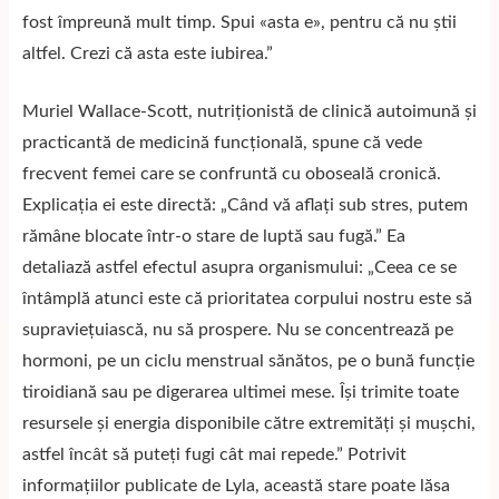
fost împreună mult timp. Spui «asta e», pentru că nu știi
altfel. Crezi că asta este iubirea.”
Muriel Wallace-Scott, nutriționistă de clinică autoimună și
practicantă de medicină funcțională, spune că vede
frecvent femei care se confruntă cu oboseală cronică.
Explicația ei este directă: „Când vă aflați sub stres, putem
rămâne blocate într-o stare de luptă sau fugă.” Ea
detaliază astfel efectul asupra organismului: „Ceea ce se
întâmplă atunci este că prioritatea corpului nostru este să
supraviețuiască, nu să prospere. Nu se concentrează pe
hormoni, pe un ciclu menstrual sănătos, pe o bună funcție
tiroidiană sau pe digerarea ultimei mese. Își trimite toate
resursele și energia disponibile către extremități și mușchi,
astfel încât să puteți fugi cât mai repede.” Potrivit
informațiilor publicate de
Lyla
, această stare poate lăsa