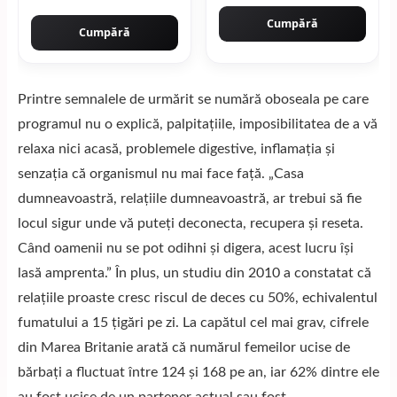
Cumpără
Cumpără
Printre semnalele de urmărit se numără oboseala pe care
programul nu o explică, palpitațiile, imposibilitatea de a vă
relaxa nici acasă, problemele digestive, inflamația și
senzația că organismul nu mai face față. „Casa
dumneavoastră, relațiile dumneavoastră, ar trebui să fie
locul sigur unde vă puteți deconecta, recupera și reseta.
Când oamenii nu se pot odihni și digera, acest lucru își
lasă amprenta.” În plus, un studiu din 2010 a constatat că
relațiile proaste cresc riscul de deces cu 50%, echivalentul
fumatului a 15 țigări pe zi. La capătul cel mai grav, cifrele
din Marea Britanie arată că numărul femeilor ucise de
bărbați a fluctuat între 124 și 168 pe an, iar 62% dintre ele