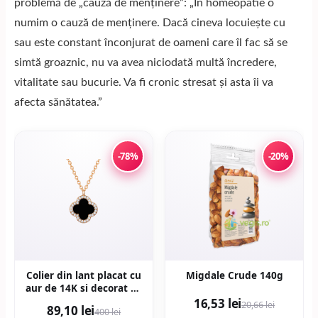
problemă de „cauză de menținere”: „În homeopatie o
numim o cauză de menținere. Dacă cineva locuiește cu
sau este constant înconjurat de oameni care îl fac să se
simtă groaznic, nu va avea niciodată multă încredere,
vitalitate sau bucurie. Va fi cronic stresat și asta îi va
afecta sănătatea.”
-78%
-20%
Colier din lant placat cu
Migdale Crude 140g
aur de 14K si decorat cu
pandantiv - Auriu
16,53 lei
20,66 lei
89,10 lei
400 lei