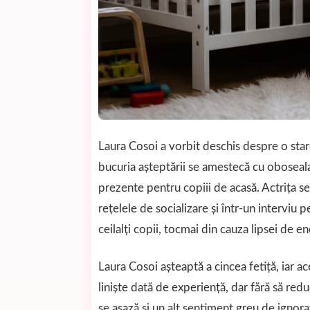
Laura Cosoi a vorbit deschis despre o star
bucuria așteptării se amestecă cu oboseala, 
prezente pentru copiii de acasă. Actrița se 
rețelele de socializare și într-un interviu 
ceilalți copii, tocmai din cauza lipsei de en
Laura Cosoi așteaptă a cincea fetiță, iar 
liniște dată de experiență, dar fără să red
se așază și un alt sentiment greu de ignora