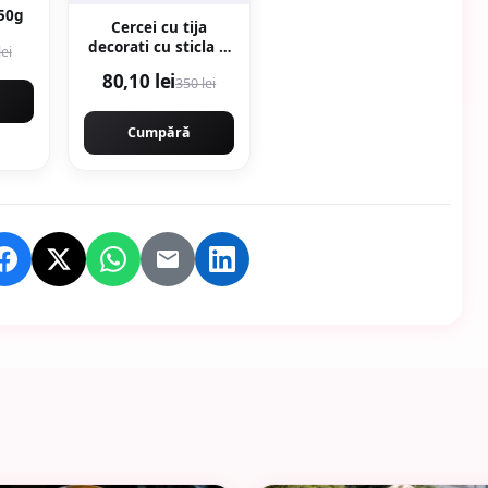
 50g
Cercei cu tija
decorati cu sticla si
lei
zirconia - Alb
80,10 lei
350 lei
Cumpără