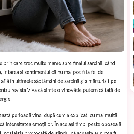
e prin care trec multe mame spre finalul sarcinii, când
iritarea și sentimentul că nu mai pot fi la fel de
află în ultimele săptămâni de sarcină și a mărturisit pe
pentru revista Viva că simte o vinovăție puternică față de
ergie.
această perioadă vine, după cum a explicat, cu mai multă
ucă intensitatea emoțiilor. În același timp, peste oboseală
t, nostalgia provocată de gândul că aceasta ar putea fi