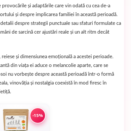
 provocările și adaptările care vin odată cu cea de-a
rtului și despre implicarea familiei în această perioadă.
detalii despre strategii punctuale sau sfaturi formulate ca
tămâni de sarcină cer ajustări reale și un alt ritm decât
, reiese și dimensiunea emoțională a acestei perioade.
ntă din viața ei aduce o melancolie aparte, care se
osoi nu vorbește despre această perioadă într-o formă
eala, vinovăția și nostalgia coexistă în mod firesc în
etiță.
-15%