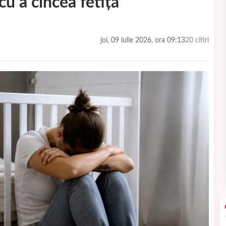
u a cincea fetiță
joi, 09 iulie 2026, ora 09:13
20 citiri