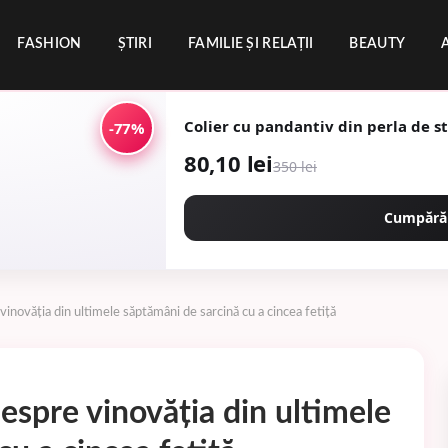
FASHION
ȘTIRI
FAMILIE ȘI RELAȚII
BEAUTY
Colier cu pandantiv din perla de sti
-77%
80,10 lei
350 lei
Cumpără
vinovăția din ultimele săptămâni de sarcină cu a cincea fetiță
despre vinovăția din ultimele