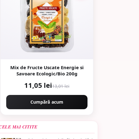
Mix de Fructe Uscate Energie si
Savoare Ecologic/Bio 200g
11,05 lei
13,01 lei
Cumpără acum
CELE MAI CITITE