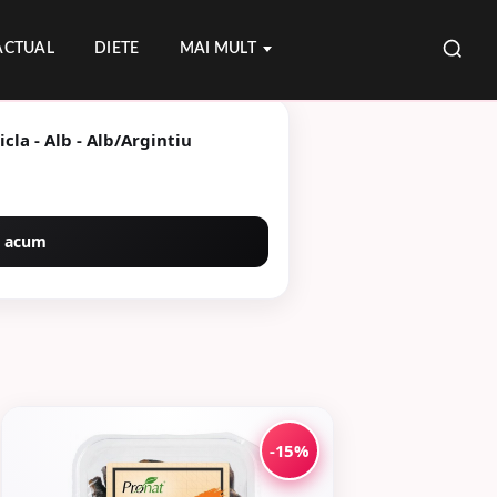
ACTUAL
DIETE
MAI MULT
cla - Alb - Alb/Argintiu
 acum
-15%