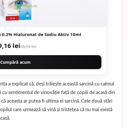
u 0.2% Hialuronat de Sodiu Aktiv 10ml
9,16 lei
35,12 lei
Cumpără acum
trița a explicat că, deși trăiește această sarcină cu calmul
i cu sentimentul de vinovăție față de copiii de acasă din
 că aceasta ar putea fi ultima ei sarcină. Cele două stări
opilul care urmează să vină și tristețea că nu mai există
acasă.