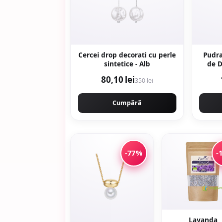
Cercei drop decorati cu perle
Pudra
sintetice - Alb
de D
80,10 lei
350 lei
Cumpără
-77%
-
Lavanda