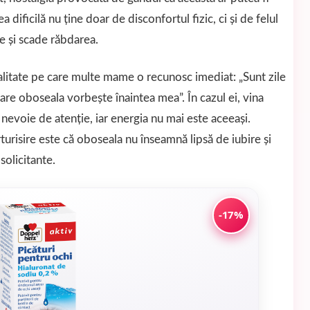
 dificilă nu ține doar de disconfortul fizic, ci și de felul
e și scade răbdarea.
alitate pe care multe mame o recunosc imediat: „Sunt zile
care oboseala vorbește înaintea mea”. În cazul ei, vina
e nevoie de atenție, iar energia nu mai este aceeași.
urisire este că oboseala nu înseamnă lipsă de iubire și
solicitante.
-17%