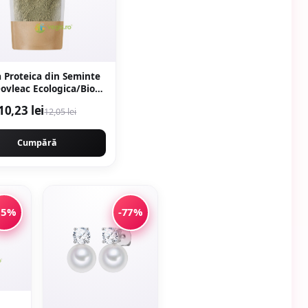
 Proteica din Seminte
ovleac Ecologica/Bio
150g
10,23 lei
12,05 lei
Cumpără
15%
-77%