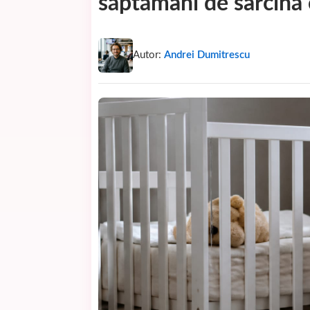
săptămâni de sarcină c
Autor:
Andrei Dumitrescu