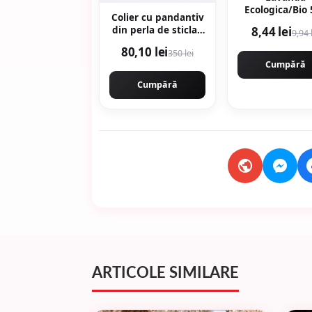
Ecologica/Bio
Colier cu pandantiv
8,44 lei
din perla de sticla -
9,94 
Alb - Alb/Auriu
80,10 lei
350 lei
Cumpără
Cumpără
ARTICOLE SIMILARE