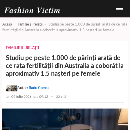
Fashion Victim
Acasă
›
Familie și relații
›
Studiu pe peste 1.000 de părinți arată de ce rata
fertilității din Australia a coborât la aproximativ 1,5 nașteri pe femeie
FAMILIE ȘI RELAȚII
Studiu pe peste 1.000 de părinți arată de
ce rata fertilității din Australia a coborât la
aproximativ 1,5 nașteri pe femeie
Autor:
Radu Comsa
joi, 09 iulie 2026, ora 09:12
22 citiri