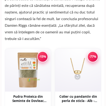
de părinți este că sănătatea mintală, recuperarea după
naștere, ajutorul practic și sentimentul că nu duc totul
singuri contează la fel de mult. Iar concluzia profesorului
Damien Riggs rămâne esențială: „La sfârșitul zilei, dacă
vrem să înțelegem de ce oamenii au mai puțini copii,
trebuie să-i ascultăm.”
-15%
-77%
Pudra Proteica din
Colier cu pandantiv din
Seminte de Dovleac
perla de sticla - Alb -
Ecologica/Bio 150g
Alb/Auriu