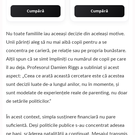
Cumpără
Cumpără
Nu toate familiile iau aceeași decizie din aceleași motive.
Unii părinți aleg să nu mai aibă copii pentru a se
concentra pe carieră, pe relație sau pe propria bunăstare.
Alții spun că se simt împliniți cu numărul de copii pe care
îl au deja. Profesorul Damien Riggs a subliniat și acest
aspect: „Ceea ce arată această cercetare este că acestea
sunt decizii luate de-a lungul anilor, nu în momente, și
sunt modelate de experiențele reale de parenting, nu doar
de setările politicilor.”
În acest context, simpla susținere financiară nu pare
suficientă. Deși politicile publice s-au concentrat adesea
pe bani, scăderea natalității a continuat. Mesajul transmis