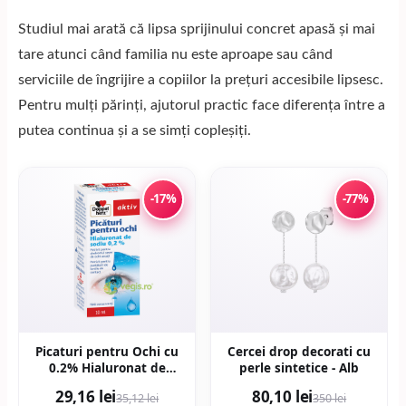
Studiul mai arată că lipsa sprijinului concret apasă și mai
tare atunci când familia nu este aproape sau când
serviciile de îngrijire a copiilor la prețuri accesibile lipsesc.
Pentru mulți părinți, ajutorul practic face diferența între a
putea continua și a se simți copleșiți.
-17%
-77%
Picaturi pentru Ochi cu
Cercei drop decorati cu
0.2% Hialuronat de
perle sintetice - Alb
Sodiu Aktiv 10ml
29,16 lei
80,10 lei
35,12 lei
350 lei