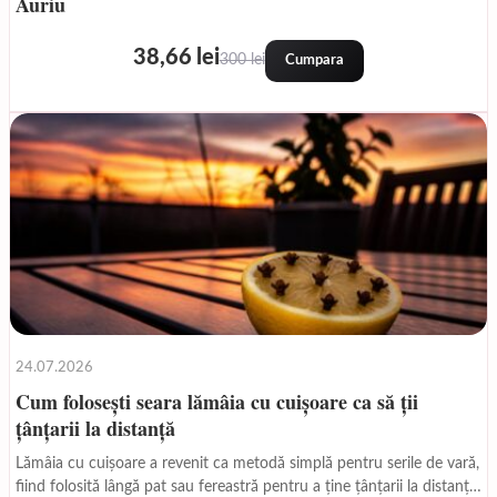
Auriu
38,66 lei
300 lei
Cumpara
24.07.2026
Cum folosești seara lămâia cu cuișoare ca să ții
țânțarii la distanță
Lămâia cu cuișoare a revenit ca metodă simplă pentru serile de vară,
fiind folosită lângă pat sau fereastră pentru a ține țânțarii la distanță.