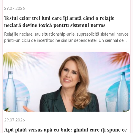
29.07.2026
Testul celor trei luni care îți arată când o relație
neclară devine toxică pentru sistemul nervos
Relațiile neclare, sau situationship-urile, suprasolicită sistemul nervos
printr-un ciclu de incertitudine similar dependenței. Un semnal de
alarmă crucial apare după trei luni de ambiguitate, iar...
29.07.2026
Apă plată versus apă cu bule: ghidul care îți spune ce