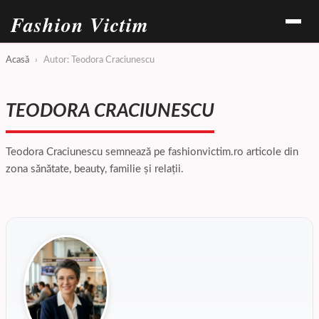
Fashion Victim
Acasă
›
Autor: Teodora Craciunescu
TEODORA CRACIUNESCU
Teodora Craciunescu semnează pe fashionvictim.ro articole din
zona sănătate, beauty, familie și relații.