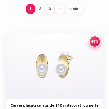
1
2
3
4
Înainte »
Paginație
articole
-87%
Cercei placati cu aur de 14K si decorati cu perle