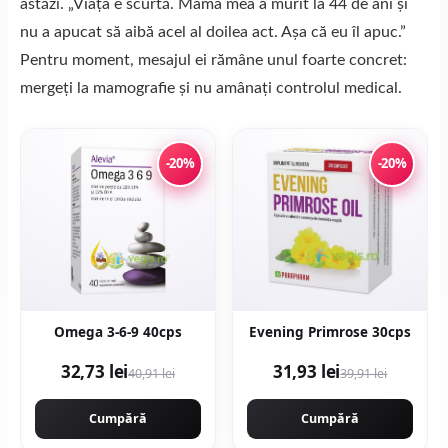
astăzi. „Viața e scurtă. Mama mea a murit la 44 de ani și
nu a apucat să aibă acel al doilea act. Așa că eu îl apuc.”
Pentru moment, mesajul ei rămâne unul foarte concret:
mergeți la mamografie și nu amânați controlul medical.
-20%
-20%
Omega 3-6-9 40cps
Evening Primrose 30cps
32,73 lei
31,93 lei
40,91 lei
39,91 lei
Cumpără
Cumpără