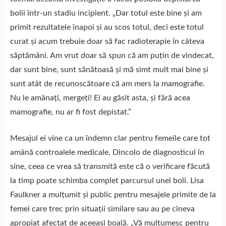
bolii într-un stadiu incipient. „Dar totul este bine și am
primit rezultatele înapoi și au scos totul, deci este totul
curat și acum trebuie doar să fac radioterapie în câteva
săptămâni. Am vrut doar să spun că am puțin de vindecat,
dar sunt bine, sunt sănătoasă și mă simt mult mai bine și
sunt atât de recunoscătoare că am mers la mamografie.
Nu le amânați, mergeți! Ei au găsit asta, și fără acea
mamografie, nu ar fi fost depistat.”
Mesajul ei vine ca un îndemn clar pentru femeile care tot
amână controalele medicale. Dincolo de diagnosticul în
sine, ceea ce vrea să transmită este că o verificare făcută
la timp poate schimba complet parcursul unei boli. Lisa
Faulkner a mulțumit și public pentru mesajele primite de la
femei care trec prin situații similare sau au pe cineva
apropiat afectat de aceeași boală. „Vă mulțumesc pentru