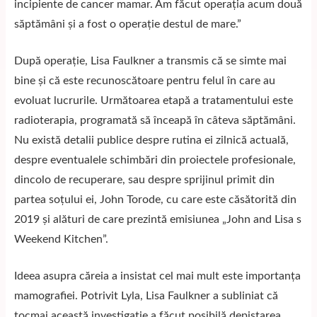
incipiente de cancer mamar. Am făcut operația acum două
săptămâni și a fost o operație destul de mare.”
După operație, Lisa Faulkner a transmis că se simte mai
bine și că este recunoscătoare pentru felul în care au
evoluat lucrurile. Următoarea etapă a tratamentului este
radioterapia, programată să înceapă în câteva săptămâni.
Nu există detalii publice despre rutina ei zilnică actuală,
despre eventualele schimbări din proiectele profesionale,
dincolo de recuperare, sau despre sprijinul primit din
partea soțului ei, John Torode, cu care este căsătorită din
2019 și alături de care prezintă emisiunea „John and Lisa s
Weekend Kitchen”.
Ideea asupra căreia a insistat cel mai mult este importanța
mamografiei. Potrivit
Lyla
, Lisa Faulkner a subliniat că
tocmai această investigație a făcut posibilă depistarea