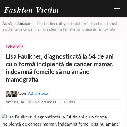
Fashion Victim
Acasă
›
Sănătate
›
Lisa Faulkner, diagnosticată la 54 de ani cu o formă
incipientă de cancer mamar, îndeamnă femeile să nu amâne mamografia
SĂNĂTATE
Lisa Faulkner, diagnosticată la 54 de ani
cu o formă incipientă de cancer mamar,
îndeamnă femeile să nu amâne
mamografia
Autor:
Adina Stoica
sâmbătă, 04 iulie 2026, ora 05:08
16 citiri