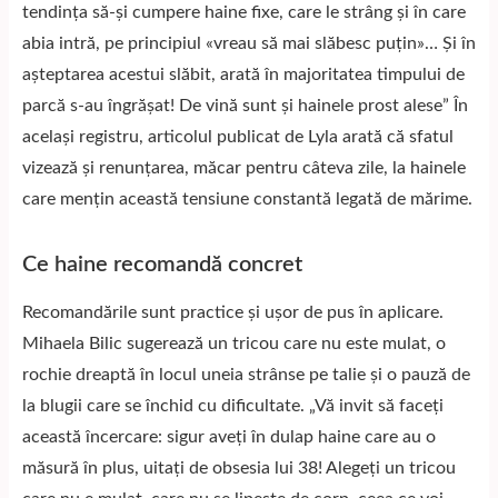
tendința să-și cumpere haine fixe, care le strâng și în care
abia intră, pe principiul «vreau să mai slăbesc puțin»… Și în
așteptarea acestui slăbit, arată în majoritatea timpului de
parcă s-au îngrășat! De vină sunt și hainele prost alese” În
același registru, articolul publicat de
Lyla
arată că sfatul
vizează și renunțarea, măcar pentru câteva zile, la hainele
care mențin această tensiune constantă legată de mărime.
Ce haine recomandă concret
Recomandările sunt practice și ușor de pus în aplicare.
Mihaela Bilic sugerează un tricou care nu este mulat, o
rochie dreaptă în locul uneia strânse pe talie și o pauză de
la blugii care se închid cu dificultate. „Vă invit să faceți
această încercare: sigur aveți în dulap haine care au o
măsură în plus, uitați de obsesia lui 38! Alegeți un tricou