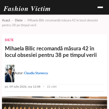
Fashion Victim
Acasă
›
Diete
›
Mihaela Bilic recomandă măsura 42 în locul obsesiei
pentru 38 pe timpul verii
DIETE
Mihaela Bilic recomandă măsura 42 în
locul obsesiei pentru 38 pe timpul verii
Autor:
Claudiu Stanescu
joi, 09 iulie 2026, ora 12:08
22 citiri