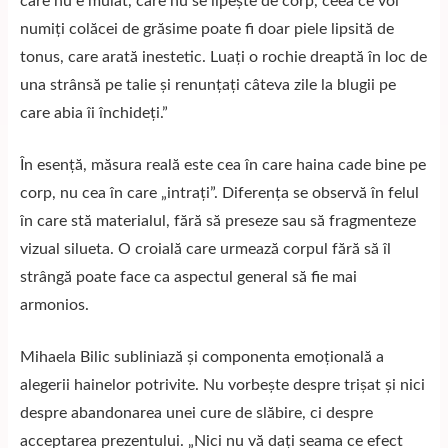
care nu e mulat, care nu se lipește de corp, ceea ce voi
numiți colăcei de grăsime poate fi doar piele lipsită de
tonus, care arată inestetic. Luați o rochie dreaptă în loc de
una strânsă pe talie și renunțați câteva zile la blugii pe
care abia îi închideți.”
În esență, măsura reală este cea în care haina cade bine pe
corp, nu cea în care „intrați”. Diferența se observă în felul
în care stă materialul, fără să preseze sau să fragmenteze
vizual silueta. O croială care urmează corpul fără să îl
strângă poate face ca aspectul general să fie mai
armonios.
Mihaela Bilic subliniază și componenta emoțională a
alegerii hainelor potrivite. Nu vorbește despre trișat și nici
despre abandonarea unei cure de slăbire, ci despre
acceptarea prezentului. „Nici nu vă dați seama ce efect