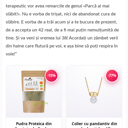
terapeutic vor avea remarcile de genul «Parcă ai mai
slăbit!». Nu e vorba de trișat, nici de abandonat cura de
slăbire. E vorba de a trăi acum și a te bucura de prezent,
de a accepta un 42 real, de a fi mai puțin nemulțumită de
tine. Și va veni și vremea lui 38! Acordați un zâmbet verii
din haine care flutură pe voi, e așa bine să poți respira în
voie!”
-15%
-77%
Pudra Proteica din
Colier cu pandantiv din