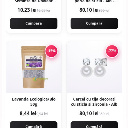
Seminte de Dovleac
perla de sticla - Alb -
Ecologica/Bio 150g
Alb/Auriu
10,23 lei
80,10 lei
12,05 lei
350 lei
Cumpără
Cumpără
-15%
-77%
Lavanda Ecologica/Bio
Cercei cu tija decorati
50g
cu sticla si zirconia - Alb
8,44 lei
80,10 lei
9,94 lei
350 lei
Cumpără
Cumpără