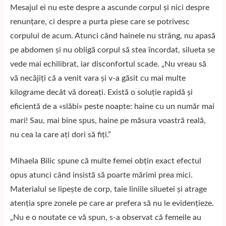
Mesajul ei nu este despre a ascunde corpul și nici despre
renunțare, ci despre a purta piese care se potrivesc
corpului de acum. Atunci când hainele nu strâng, nu apasă
pe abdomen și nu obligă corpul să stea încordat, silueta se
vede mai echilibrat, iar disconfortul scade. „Nu vreau să
vă necăjiți că a venit vara și v-a găsit cu mai multe
kilograme decât vă doreați. Există o soluție rapidă și
eficientă de a «slăbi» peste noapte: haine cu un număr mai
mari! Sau, mai bine spus, haine pe măsura voastră reală,
nu cea la care ați dori să fiți.”
Mihaela Bilic spune că multe femei obțin exact efectul
opus atunci când insistă să poarte mărimi prea mici.
Materialul se lipește de corp, taie liniile siluetei și atrage
atenția spre zonele pe care ar prefera să nu le evidențieze.
„Nu e o noutate ce vă spun, s-a observat că femeile au